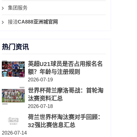
集团服务
接洽
CA888亚洲城官网
热门资讯
英超U21球员是否占用报名名
额？年龄与注册规则
2026-07-19
世界杯荷兰摩洛哥战：首轮淘
汰赛资料汇总
2026-07-18
荷兰世界杯淘汰赛对手回顾：
32强比赛信息汇总
2026-07-14