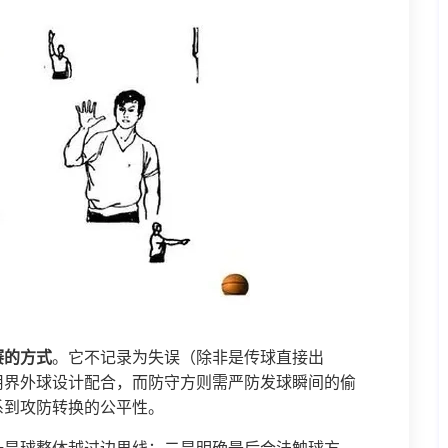
赛的方式
。它不记录为失误（除非是传球直接出
用界外球设计配合，而防守方则需严防发球瞬间的偷
系到攻防转换的公平性。