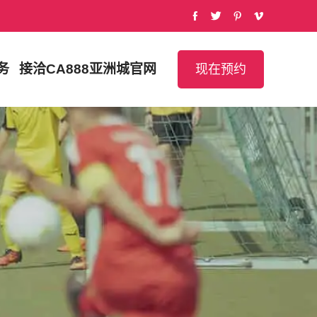
务
接洽
CA888亚洲城官网
现在预约