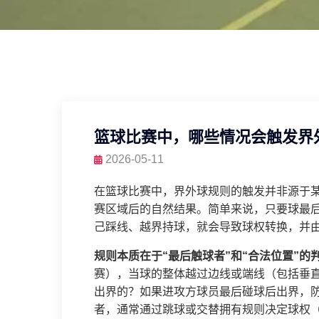
篮球比赛中，哪些情况会触发界
2026-05-11
在篮球比赛中，界外球规则的触发并非源于某
赛区域后的自然结果。简单来说，只要球最
己踩线、越界持球，就会导致球权转换，并
规则本质在于“最后触球者”和“合法位置”的
赛），当球的整体越过边线或端线（包括垂
出界的？如果进攻方球员最后碰球后出界，
者，通常通过跳球或交替拥有规则决定球权（