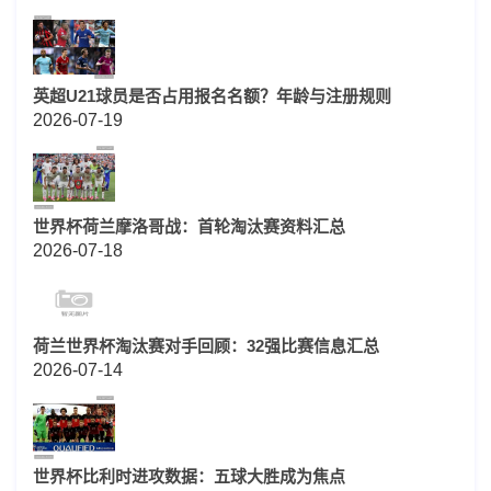
英超U21球员是否占用报名名额？年龄与注册规则
2026-07-19
世界杯荷兰摩洛哥战：首轮淘汰赛资料汇总
2026-07-18
荷兰世界杯淘汰赛对手回顾：32强比赛信息汇总
2026-07-14
世界杯比利时进攻数据：五球大胜成为焦点