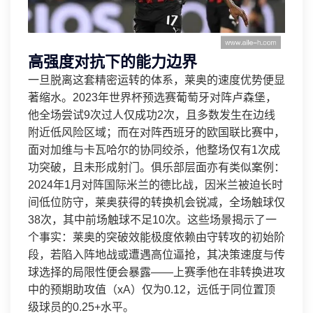
高强度对抗下的能力边界
一旦脱离这套精密运转的体系，莱奥的速度优势便显
著缩水。2023年世界杯预选赛葡萄牙对阵卢森堡，
他全场尝试9次过人仅成功2次，且多数发生在边线
附近低风险区域；而在对阵西班牙的欧国联比赛中，
面对加维与卡瓦哈尔的协同绞杀，他整场仅有1次成
功突破，且未形成射门。俱乐部层面亦有类似案例：
2024年1月对阵国际米兰的德比战，因米兰被迫长时
间低位防守，莱奥获得的转换机会锐减，全场触球仅
38次，其中前场触球不足10次。这些场景揭示了一
个事实：莱奥的突破效能极度依赖由守转攻的初始阶
段，若陷入阵地战或遭遇高位逼抢，其决策速度与传
球选择的局限性便会暴露——上赛季他在非转换进攻
中的预期助攻值（xA）仅为0.12，远低于同位置顶
级球员的0.25+水平。