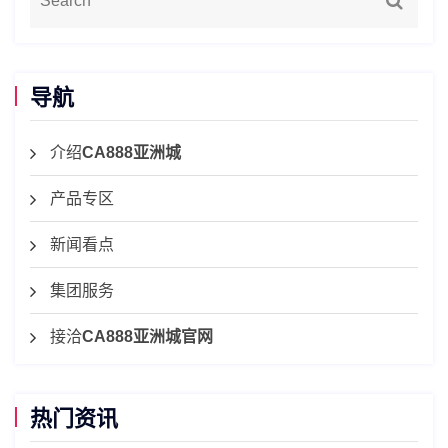
导航
介绍
CA888亚洲城
产品专区
新闻看点
集团服务
接洽
CA888亚洲城官网
热门资讯