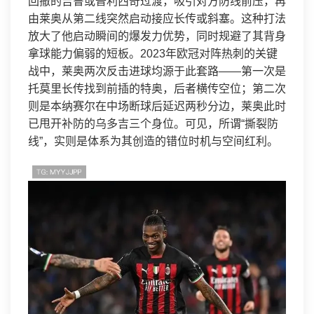
回撤的吉鲁或普利西奇过渡，吸引对方防线前压，再
由莱奥从第二线突然启动接应长传或斜塞。这种打法
放大了他启动瞬间的爆发力优势，同时规避了其背身
拿球能力偏弱的短板。2023年欧冠对阵热刺的关键
战中，莱奥两次反击进球均源于此套路——第一次是
托莫里长传找到前插的特奥，后者横传空位；第二次
则是本纳赛尔在中场断球后延迟两秒分边，莱奥此时
已甩开补防的乌多吉三个身位。可见，所谓“撕裂防
线”，实则是体系为其创造的错位时机与空间红利。