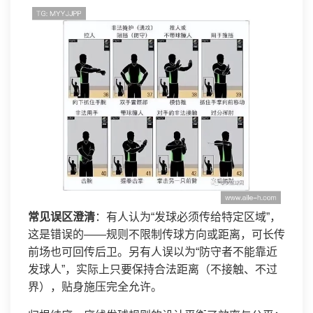
常见误区澄清
：有人认为“发球必须传给特定区域”，
这是错误的——规则不限制传球方向或距离，可长传
前场也可回传后卫。另有人误以为“防守者不能靠近
发球人”，实际上只要保持合法距离（不接触、不过
界），贴身施压完全允许。