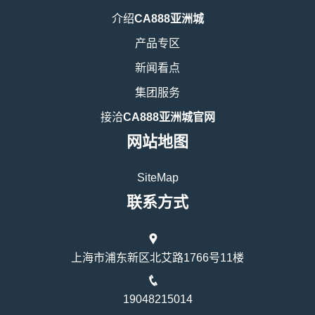
介绍
CA888亚洲城
产品专区
新闻看点
集团服务
接洽
CA888亚洲城官网
网站地图
SiteMap
联系方式
上海市浦东新区北艾路1766号11楼
19048215014