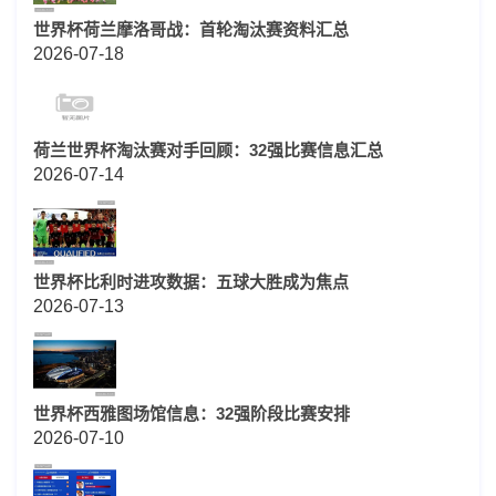
世界杯荷兰摩洛哥战：首轮淘汰赛资料汇总
2026-07-18
荷兰世界杯淘汰赛对手回顾：32强比赛信息汇总
2026-07-14
世界杯比利时进攻数据：五球大胜成为焦点
2026-07-13
世界杯西雅图场馆信息：32强阶段比赛安排
2026-07-10