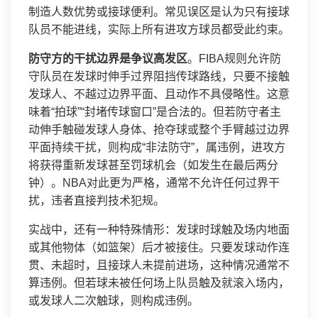
制造人数优势或接球便利。常见误区是认为只有接球
队员不能进线，实际上所有进攻方球员都受此约束。
防守方的干扰边界是争议高发区
。FIBA规则允许防
守队员在发球时伸手过界阻挡传球路线，只要不接触
发球人、不越过边界平面、且动作不具侵略性。这意
味着“拍球”“封堵传球窗口”是合法的。但若防守者主
动伸手触碰发球人身体、抢夺球或整个手臂越过边界
平面持续干扰，则构成“非法防守”，属违例，进攻方
将获得重新发球甚至罚球机会（如发生在最后两分
钟）。NBA对此更为严格，通常不允许任何过界干
扰，违者直接判技术犯规。
实战中，还有一种特殊情形：发球时球触及场内地面
或其他物体（如篮架）后才被接住。只要发球动作连
贯、未超时，且接球人未提前进场，这种情况通常不
算违例。但若球未被任何场上队员触及就滚入场内，
或发球人二次触球，则构成违例。