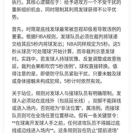
执行。其核心逻辑在于：给予进攻方一个不受干扰的
重新组织机会，同时限制其利用发球获得不公平优
势。
首先，时限是底线发球最常被忽视却极易导致违例的
要素。根据FIBA规则，发球队员必须在裁判将球递
交给其后5秒内将球发出；NBA同样规定为5秒。这5
秒从球员“可处理球”开始计算，而非裁判示意发球
时。实践中，若发球人持球犹豫、反复调整或故意拖
延，裁判会果断吹罚“5秒违例”，球权直接转换。值
得注意的是，即使防守队员紧贴干扰，只要未触及球
或身体接触未构成犯规，5秒计时依然有效。
关于站位，规则对发球人与接球队员有明确限制。发
球人必须站在底线外（包括延长线），双脚不能踩线
或进入场内，否则视为“非法位置”，属违例。而接球
队员则可在全场任意位置移动，但有一条关键禁令：
**在球离开发球人手之前，任何进攻队员不得越过底
线或边线进入场内**。这条规则旨在防止“提前进场”